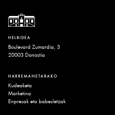
HELBIDEA
Boulevard Zumardia, 3
20003 Donostia
HARREMANETARAKO
Kudeaketa
Marketina
Enpresak eta babesletzak