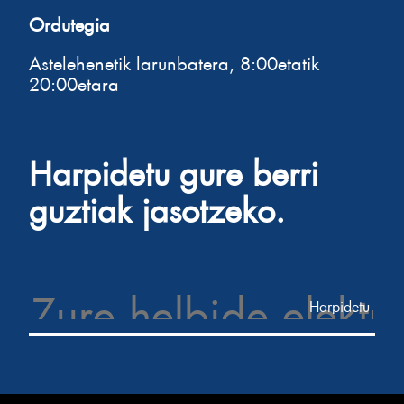
Ordutegia
Astelehenetik larunbatera, 8:00etatik
20:00etara
Harpidetu gure berri
guztiak jasotzeko.
Email Address