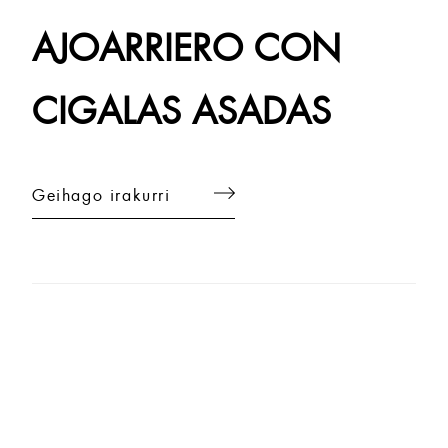
AJOARRIERO CON
CIGALAS ASADAS
Geihago irakurri