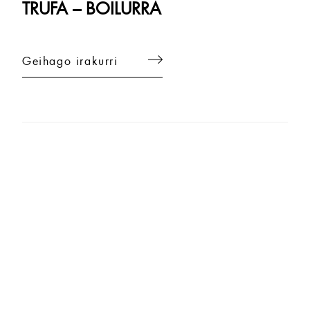
TRUFA – BOILURRA
Geihago irakurri