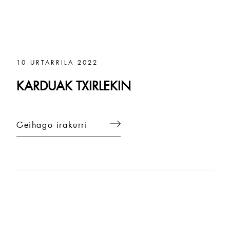
10 URTARRILA 2022
KARDUAK TXIRLEKIN
Geihago irakurri