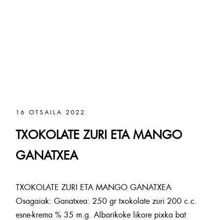
16 OTSAILA 2022
TXOKOLATE ZURI ETA MANGO
GANATXEA
TXOKOLATE ZURI ETA MANGO GANATXEA
Osagaiak: Ganatxea: 250 gr txokolate zuri 200 c.c.
esne-krema % 35 m.g. Albarikoke likore pixka bat