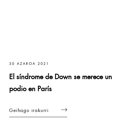
30 AZAROA 2021
El síndrome de Down se merece un
podio en París
Geihago irakurri