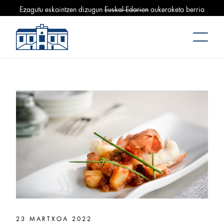
Ezagutu eskaintzen dizugun
Euskal Edarien
aukeraketa berria
Mercado La Bretxa
23 MARTXOA 2022