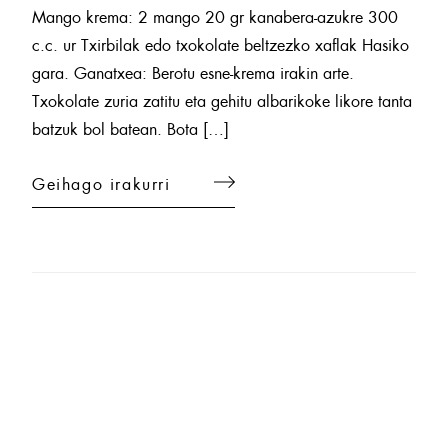
Mango krema: 2 mango 20 gr kanabera-azukre 300
c.c. ur Txirbilak edo txokolate beltzezko xaflak Hasiko
gara. Ganatxea: Berotu esne-krema irakin arte.
Txokolate zuria zatitu eta gehitu albarikoke likore tanta
batzuk bol batean. Bota […]
Geihago irakurri