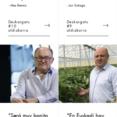
- Alex Remiro
- Jon Sistiaga
Deskargatu
Deskargatu
#10
#9
aldizkaria
aldizkaria
"Será muy bonito
"En Euskadi hay