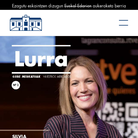
Ezagutu eskaintzen dizugun
Euskal Edarien
aukeraketa berria
Mercado La Bretxa