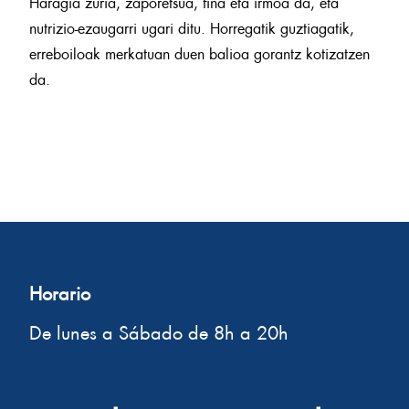
Haragia zuria, zaporetsua, fina eta irmoa da, eta
nutrizio-ezaugarri ugari ditu. Horregatik guztiagatik,
erreboiloak merkatuan duen balioa gorantz kotizatzen
da.
Horario
De lunes a Sábado de 8h a 20h