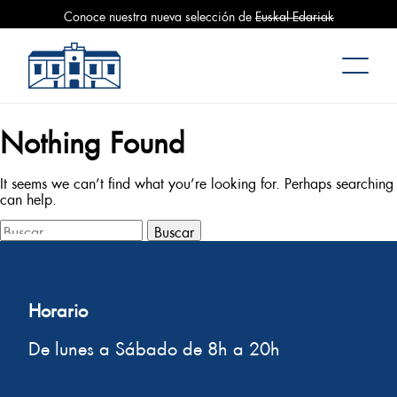
Conoce nuestra nueva selección de
Euskal Edariak
Mercado La Bretxa
Nothing Found
It seems we can’t find what you’re looking for. Perhaps searching
can help.
Buscar:
Horario
De lunes a Sábado de 8h a 20h